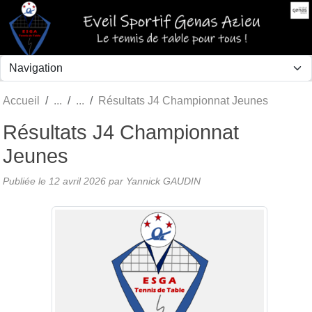
Panneau de gestion des cookies
Accueil
Résultats J4 Championnat Jeunes
Résultats J4 Championnat
Jeunes
Publiée le
12 avril 2026
par Yannick GAUDIN