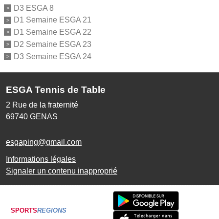
D3 ESGA 8
D1 Semaine ESGA 21
D1 Semaine ESGA 22
D2 Semaine ESGA 23
D3 Semaine ESGA 24
ESGA Tennis de Table
2 Rue de la fraternité
69740
GENAS
esgaping@gmail.com
Informations légales
Signaler un contenu inapproprié
SPORTS
REGIONS