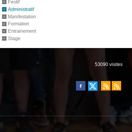
Festif
Administratif
Manifestation
Formation
Entrainement
Stage
53090
visites